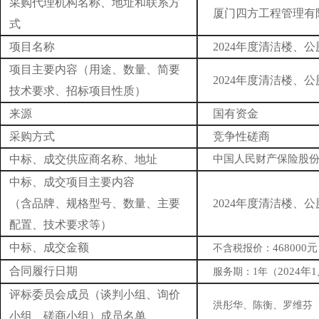
采购代理机构名称、地址和联系方
厦门四方工程管理有限
式
项目名称
2024年度清洁楼
项目主要内容（用途、数量、简要
2024年度清洁楼
技术要求、招标项目性质）
来源
国有
资金
采购方式
竞争性磋商
中标、成交供应商名称、地址
中国人民财产保险股
中标、成交项目主要内容
（含品牌、规格型号、数量、主要
2024年度清洁楼
配置、技术要求等）
中标、成交金额
468000
不含税报价：
合同履行日期
2024年
服务期：
1
年（
评标委员会成员（谈判小组、询价
洪彤华、陈衡、罗维芬
小组
、磋商小组
）成员名单