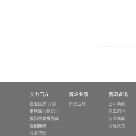
实力四方
辉煌业绩
新闻资讯
喜迎国庆 月满
辉煌业绩
公司新闻
中秋
厦门四方组织全
党工园地
体员工观看九三
厦门四方热门岗
行业新闻
阅兵直播
位招聘中……
公司简介
法规政策
服务范围