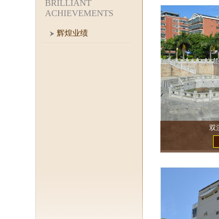
BRILLIANT
ACHIEVEMENTS
辉煌业绩
双