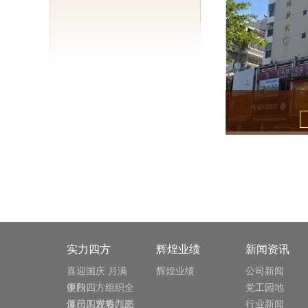
实力四方
辉煌业绩
新闻资讯
喜迎国庆 月满
辉煌业绩
公司新闻
中秋
厦门四方组织全
党工园地
体员工观看九三
厦门四方热门岗
行业新闻