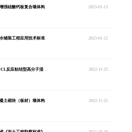
关于发布省工程建设地方标准设计图集《装配式纤维增强硅酸钙板复合墙体构造图集》的通知
2023-01-13
关于发布省工程建设地方标准《海峡两岸海绵城市透水铺装工程应用技术标准》的通知
2023-01-12
关于发布省工程建设地方标准设计图集《福建省CPS-CL反应粘结型高分子湿铺防水卷材建筑防水构造》的通知
2022-11-25
关于发布省工程建设地方标准设计图集《蒸压加气混凝土砌块（板材）墙体构造》的通知
2022-11-25
福建省住房和城乡建设厅关于发布省工程建设地方标准《岩土工程勘察标准》的通知
2022-10-19